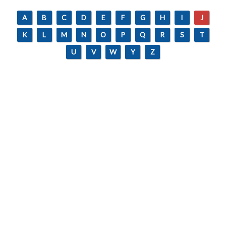
A
B
C
D
E
F
G
H
I
J
K
L
M
N
O
P
Q
R
S
T
U
V
W
Y
Z