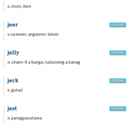
imon, ilem
n.
jeer
ILOCANO
uyawen; angawen; laisen
v.
jelly
ILOCANO
sinam-it a bunga, nalucneng a banag
n.
jerk
ILOCANO
gutad
n.
jest
ILOCANO
panagpacatawa
n.