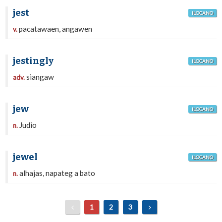
jest
ILOCANO
pacatawaen, angawen
v.
jestingly
ILOCANO
siangaw
adv.
jew
ILOCANO
Judio
n.
jewel
ILOCANO
alhajas, napateg a bato
n.
1
2
3