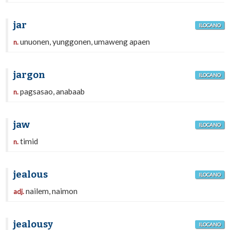
jar
ILOCANO
unuonen, yunggonen, umaweng apaen
n.
jargon
ILOCANO
pagsasao, anabaab
n.
jaw
ILOCANO
timid
n.
jealous
ILOCANO
nailem, naimon
adj.
jealousy
ILOCANO