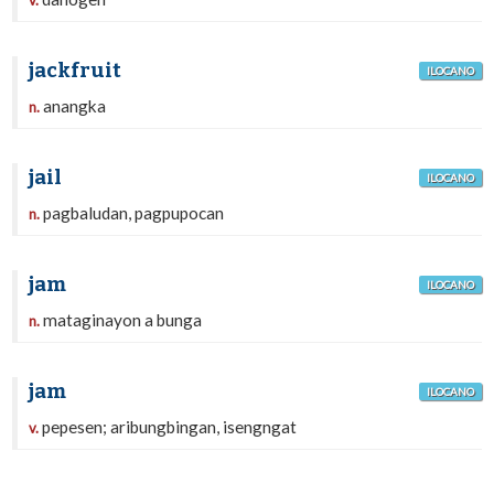
v.
jackfruit
ILOCANO
anangka
n.
jail
ILOCANO
pagbaludan, pagpupocan
n.
jam
ILOCANO
mataginayon a bunga
n.
jam
ILOCANO
pepesen; aribungbingan, isengngat
v.